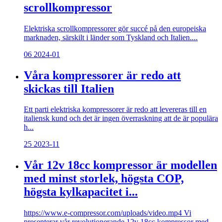
scrollkompressor
Elektriska scrollkompressorer gör succé på den europeiska
marknaden, särskilt i länder som Tyskland och Italien....
06
2024-01
Våra kompressorer är redo att
skickas till Italien
Ett parti elektriska kompressorer är redo att levereras till en
italiensk kund och det är ingen överraskning att de är populära
h...
25
2023-11
Vår 12v 18cc kompressor är modellen
med minst storlek, högsta COP,
högsta kylkapacitet i...
https://www.e-compressor.com/uploads/video.mp4 Vi
presenterar vår revolutionerande 12v 18cc kompressor med