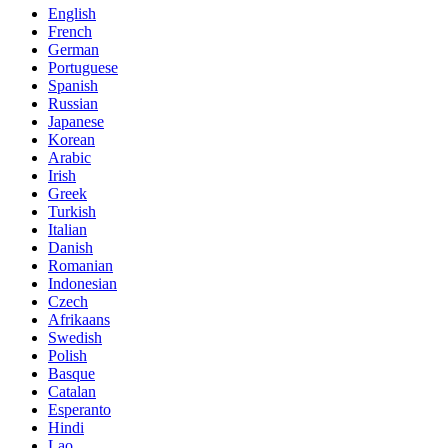
English
French
German
Portuguese
Spanish
Russian
Japanese
Korean
Arabic
Irish
Greek
Turkish
Italian
Danish
Romanian
Indonesian
Czech
Afrikaans
Swedish
Polish
Basque
Catalan
Esperanto
Hindi
Lao